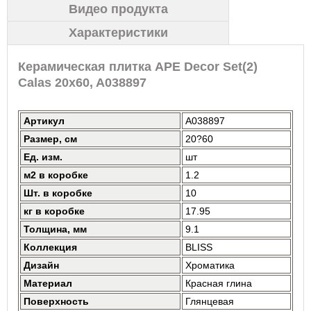
Видео продукта
Характеристики
Керамическая плитка APE Decor Set(2)
Calas 20x60, A038897
Артикул
A038897
Размер, см
20?60
Ед. изм.
шт
м2 в коробке
1.2
Шт. в коробке
10
кг в коробке
17.95
Толщина, мм
9.1
Коллекция
BLISS
Дизайн
Хроматика
Материал
Красная глина
Поверхность
Глянцевая