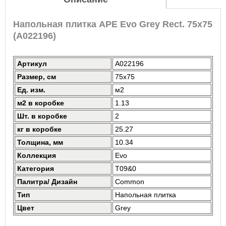
Напольная плитка APE Evo Grey Rect. 75x75
(A022196)
Артикул
A022196
Размер, см
75x75
Ед. изм.
м2
м2 в коробке
1.13
Шт. в коробке
2
кг в коробке
25.27
Толщина, мм
10.34
Коллекция
Evo
Категория
T09&0
Палитра/ Дизайн
Common
Тип
Напольная плитка
Цвет
Grey