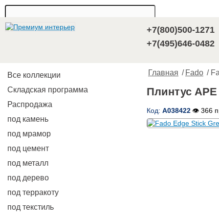
+7(800)500-1271
+7(495)646-0482
Главная
/
Fado
/ F
Все коллекции
Складская программа
Плинтус APE F
Распродажа
Код:
A038422
👁 366 
под камень
под мрамор
под цемент
под металл
под дерево
под терракоту
под текстиль