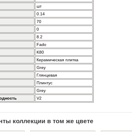
шт
0.14
70
0
8.2
Fado
K80
Керамическая плитка
Grey
Глянцевая
Плинтус
Grey
одность
V2
нты коллекции в том же цвете