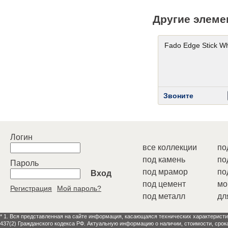
Другие элеме
Fado Edge Stick Wh
Звоните
Логин
все коллекции
по
под камень
по
Пароль
под мрамор
по
Вход
под цемент
мо
Регистрация
Мой пароль?
под металл
дл
* 1. Вся представленная на сайте информация, касающаяся технических характеристи
437(2) Гражданского кодекса РФ. Актуальную информацию о наличии, стоимости, срок