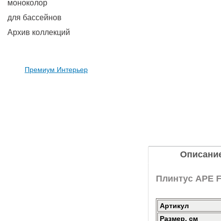
моноколор
для бассейнов
Архив коллекций
Премиум Интерьер
Описани
Плинтус APE Fa
Артикул
Размер, см