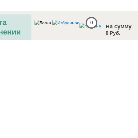
та
0
На сумму
чении
0 Руб.