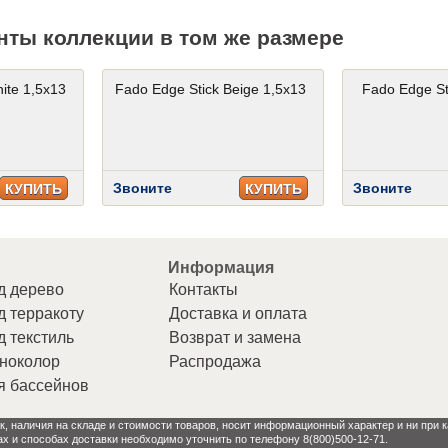
нты коллекции в том же размере
ite 1,5x13
Fado Edge Stick Beige 1,5x13
Fado Edge St
Звоните
Звоните
КУПИТЬ
КУПИТЬ
Информация
д дерево
Контакты
д терракоту
Доставка и оплата
д текстиль
Возврат и замена
ноколор
Распродажа
я бассейнов
к, наличия на складе и стоимости товаров, носит информационный характер и ни при
ах и способах доставки необходимо уточнить по телефону 8(800)500-12-71.