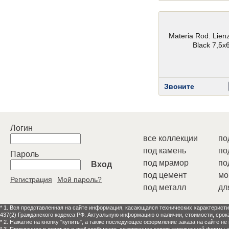
Materia Rod. Lien
Black 7,5x
Звоните
Логин
все коллекции
по
под камень
по
Пароль
под мрамор
по
Вход
под цемент
мо
Регистрация
Мой пароль?
под металл
дл
* 1. Вся представленная на сайте информация, касающаяся технических характеристи
437(2) Гражданского кодекса РФ. Актуальную информацию о наличии, стоимости, срок
* 2. Нажатие на кнопку "купить", а также последующее оформление заказа на сайте не