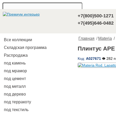
+7(800)500-1271
+7(495)646-0482
Главная
/
Materia
/
Все коллекции
Складская программа
Плинтус APE M
Распродажа
Код:
A027671
👁 282 
под камень
под мрамор
под цемент
под металл
под дерево
под терракоту
под текстиль