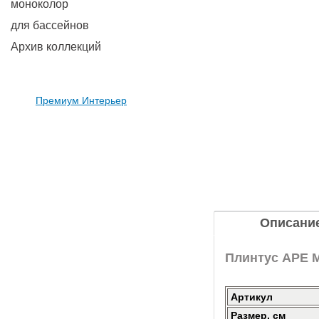
моноколор
для бассейнов
Архив коллекций
Премиум Интерьер
Описани
Плинтус APE Ma
Артикул
Размер, см