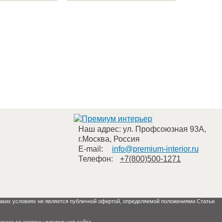
Наш адрес:
ул. Профсоюзная 93А
,
г.Москва
,
Россия
E-mail:
info@premium-interior.ru
Телефон:
+7(800)500-1271
 каких условиях не является публичной офертой, определяемой положениями Статьи