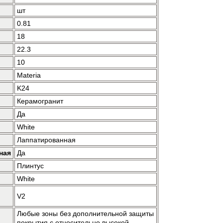
шт
0.81
18
22.3
10
Materia
K24
Керамогранит
Да
White
Лаппатированная
ная
Да
Плинтус
White
V2
Любые зоны без дополнительной защиты
покрытия с относительно высокой