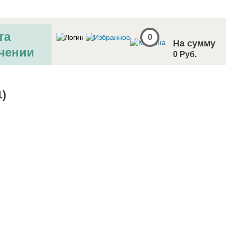
та
0
На сумму
чении
0 Руб.
1)