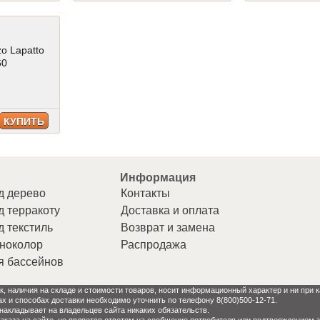
zo Lapatto
60
КУПИТЬ
Информация
д дерево
Контакты
д терракоту
Доставка и оплата
д текстиль
Возврат и замена
ноколор
Распродажа
я бассейнов
к, наличия на складе и стоимости товаров, носит информационный характер и ни при
ах и способах доставки необходимо уточнить по телефону 8(800)500-12-71.
 накладывает на владельцев сайта никаких обязательств.