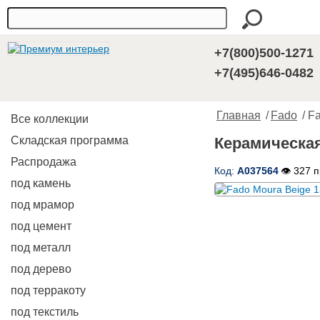
+7(800)500-1271
+7(495)646-0482
Главная
/
Fado
/ F
Все коллекции
Складская программа
Керамическая
Распродажа
Код:
A037564
👁 327 
под камень
под мрамор
под цемент
под металл
под дерево
под терракоту
под текстиль