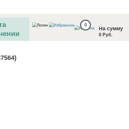
та
0
На сумму
чении
0 Руб.
7564)