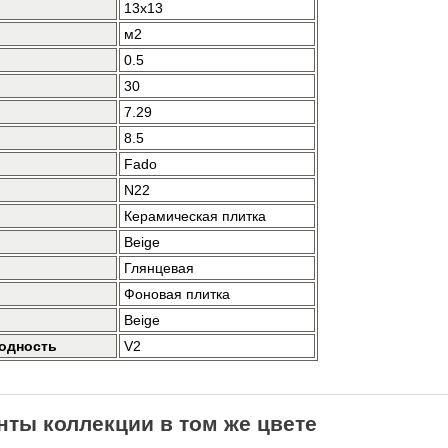
13x13
м2
0.5
30
7.29
8.5
Fado
N22
Керамическая плитка
Beige
Глянцевая
Фоновая плитка
Beige
одность
V2
нты коллекции в том же цвете