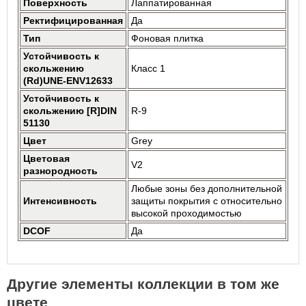
Поверхность
Лаппатированная
Ректифицированная
Да
Тип
Фоновая плитка
Устойчивость к
скольжению
Класс 1
(Rd)UNE-ENV12633
Устойчивость к
скольжению [R]DIN
R-9
51130
Цвет
Grey
Цветовая
V2
разнородность
Любые зоны без дополнительной
Интенсивность
защиты покрытия с относительно
высокой проходимостью
DCOF
Да
Другие элементы коллекции в том же
цвете