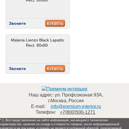
Rect. 80x80
Звоните
КУПИТЬ
Materia Lienzo Black Lapatto
Rect. 80x80
Звоните
КУПИТЬ
Наш адрес:
ул. Профсоюзная 93А
,
г.Москва
,
Россия
E-mail:
info@premium-interior.ru
Телефон:
+7(800)500-1271
* 1. Вся представленная на сайте информация, касающаяся технических
характеристик, наличия на складе и стоимости товаров, носит информационный
характер и ни при каких условиях не является публичной офертой, определяемой