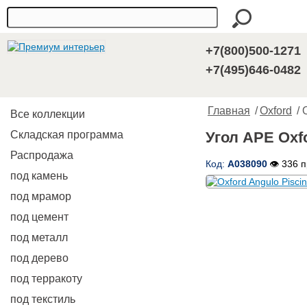
+7(800)500-1271
+7(495)646-0482
Главная
/
Oxford
/ 
Все коллекции
Складская программа
Угол APE Oxfo
Распродажа
Код:
A038090
👁 336 
под камень
под мрамор
под цемент
под металл
под дерево
под терракоту
под текстиль