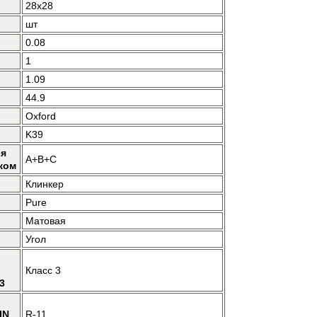
28x28
шт
0.08
1
1.09
44.9
Oxford
K39
ия
A+B+C
ком
Клинкер
Pure
Матовая
Угол
Класс 3
3
IN
R-11