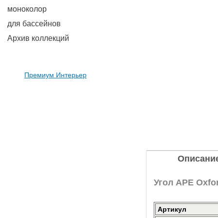
моноколор
для бассейнов
Архив коллекций
Премиум Интерьер
Описани
Угол APE Oxfor
Артикул