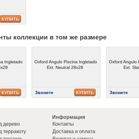
КУПИТЬ
нты коллекции в том же размере
na Ingletado
Oxford Angulo Piscina Ingletado
Oxford Angulo 
8x28
Ext. Neutral 28x28
Ext. Sl
Звоните
Звоните
КУПИТЬ
КУПИТЬ
Информация
д дерево
Контакты
д терракоту
Доставка и оплата
д текстиль
Возврат и замена