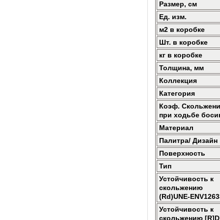
Размер, см
Ед. изм.
м2 в коробке
Шт. в коробке
кг в коробке
Толщина, мм
Коллекция
Категория
Коэф. Скольжен
при ходьбе боси
Материал
Палитра/ Дизайн
Поверхность
Тип
Устойчивость к
скольжению
(Rd)UNE-ENV1263
Устойчивость к
скольжению [R]D