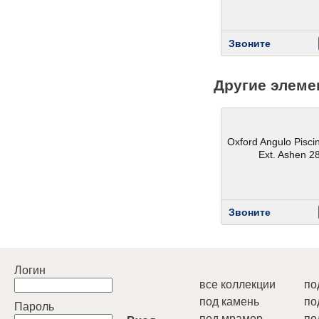
Звоните
Другие элеме
Oxford Angulo Pisci
Ext. Ashen 2
Звоните
Логин
все коллекции
по
под камень
по
Пароль
под мрамор
по