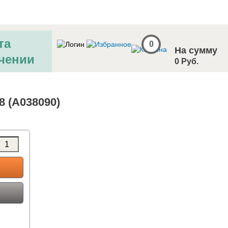
та
0
На сумму
чении
0 Руб.
8 (A038090)