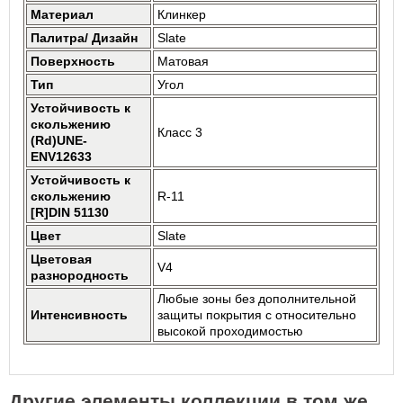
Материал
Клинкер
Палитра/ Дизайн
Slate
Поверхность
Матовая
Тип
Угол
Устойчивость к
скольжению
Класс 3
(Rd)UNE-
ENV12633
Устойчивость к
скольжению
R-11
[R]DIN 51130
Цвет
Slate
Цветовая
V4
разнородность
Любые зоны без дополнительной
Интенсивность
защиты покрытия с относительно
высокой проходимостью
Другие элементы коллекции в том же