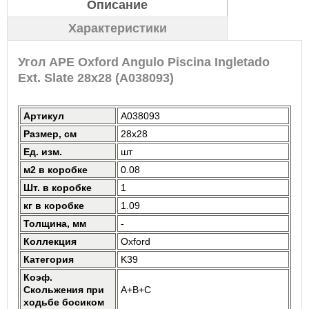
Описание
Характеристики
Угол APE Oxford Angulo Piscina Ingletado
Ext. Slate 28x28 (A038093)
Артикул
A038093
Размер, см
28x28
Ед. изм.
шт
м2 в коробке
0.08
Шт. в коробке
1
кг в коробке
1.09
Толщина, мм
-
Коллекция
Oxford
Категория
K39
Коэф.
Скольжения при
A+B+C
ходьбе босиком