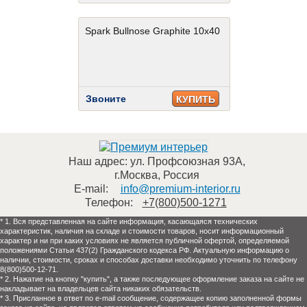
Spark Bullnose Graphite 10x40
Звоните
КУПИТЬ
Наш адрес:
ул. Профсоюзная 93А
,
г.Москва
,
Россия
E-mail:
info@premium-interior.ru
Телефон:
+7(800)500-1271
* 1. Вся представленная на сайте информация, касающаяся технических
характеристик, наличия на складе и стоимости товаров, носит информационный
характер и ни при каких условиях не является публичной офертой, определяемой
положениями Статьи 437(2) Гражданского кодекса РФ. Актуальную информацию о
наличии, стоимости, сроках и способах доставки необходимо уточнить по телефону
8(800)500-12-71.
* 2. Нажатие на кнопку "купить", а также последующее оформление заказа на сайте не
накладывает на владельцев сайта никаких обязательств.
* 3. Присланное в ответ по e-mail сообщение, содержащее копию заполненной формы