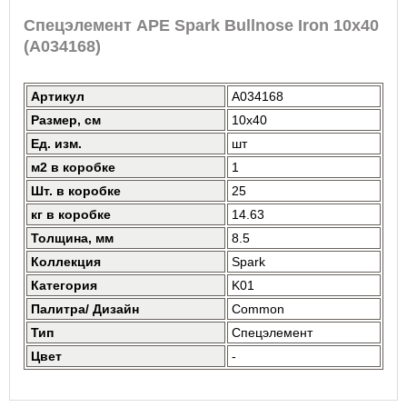
Спецэлемент APE Spark Bullnose Iron 10x40
(A034168)
Артикул
A034168
Размер, см
10x40
Ед. изм.
шт
м2 в коробке
1
Шт. в коробке
25
кг в коробке
14.63
Толщина, мм
8.5
Коллекция
Spark
Категория
K01
Палитра/ Дизайн
Common
Тип
Спецэлемент
Цвет
-