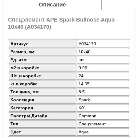
Описание
Спецэлемент APE Spark Bullnose Aqua
10x40 (A034170)
Артикул
A034170
Размер, см
10x40
Ед. изм.
шт
м2 в коробке
0.96
Шт. в коробке
24
кг в коробке
14.05
Толщина, мм
8.5
Коллекция
Spark
Категория
K01
Палитра/ Дизайн
Common
Тип
Спецэлемент
Цвет
Aqua