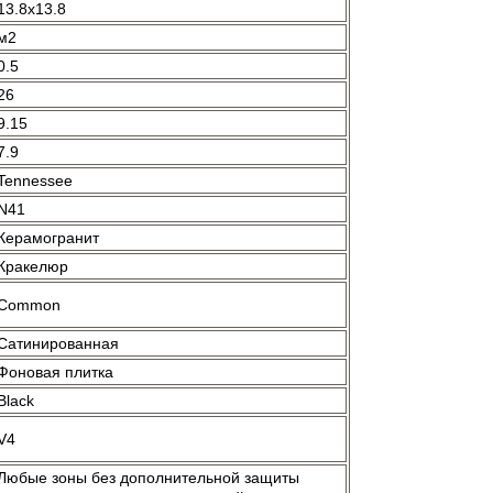
13.8x13.8
м2
0.5
26
9.15
7.9
Tennessee
N41
Керамогранит
Кракелюр
Common
Сатинированная
Фоновая плитка
Black
V4
Любые зоны без дополнительной защиты