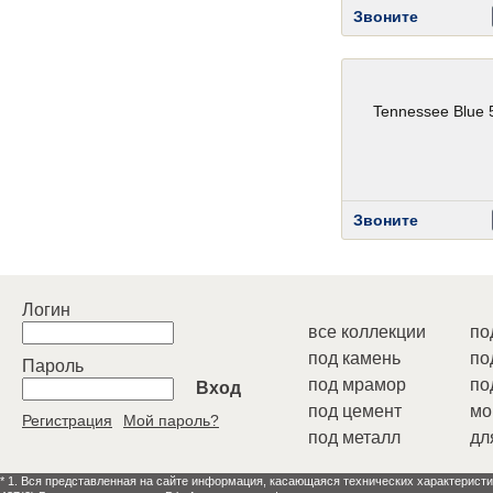
Звоните
Tennessee Blue 
Звоните
Логин
все коллекции
по
под камень
по
Пароль
под мрамор
по
Вход
под цемент
мо
Регистрация
Мой пароль?
под металл
дл
* 1. Вся представленная на сайте информация, касающаяся технических характеристи