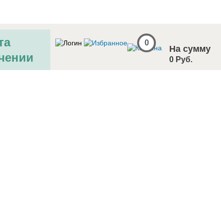
та
0
На сумму
чении
0 Руб.