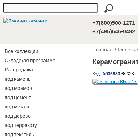
+7(800)500-1271
+7(495)646-0482
Главная
/
Tenness
Все коллекции
Складская программа
Керамогранит 
Распродажа
Код:
A036883
👁 328 
под камень
под мрамор
под цемент
под металл
под дерево
под терракоту
под текстиль