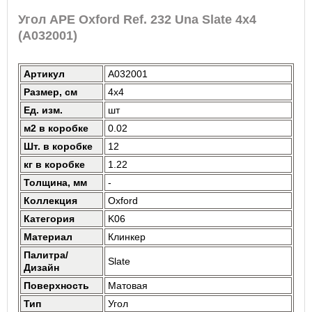
Угол APE Oxford Ref. 232 Una Slate 4x4
(A032001)
Артикул
A032001
Размер, см
4x4
Ед. изм.
шт
м2 в коробке
0.02
Шт. в коробке
12
кг в коробке
1.22
Толщина, мм
-
Коллекция
Oxford
Категория
K06
Материал
Клинкер
Палитра/
Slate
Дизайн
Поверхность
Матовая
Тип
Угол