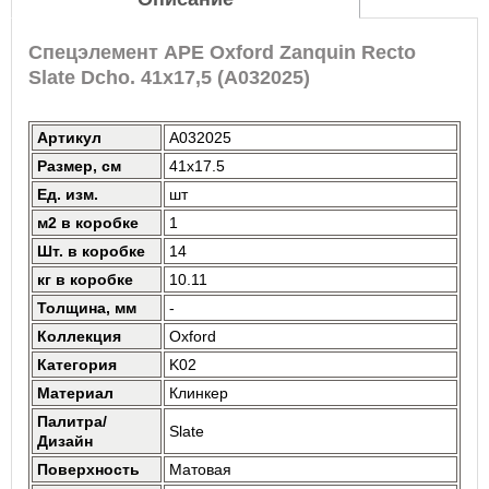
Спецэлемент APE Oxford Zanquin Recto
Slate Dcho. 41x17,5 (A032025)
Артикул
A032025
Размер, см
41x17.5
Ед. изм.
шт
м2 в коробке
1
Шт. в коробке
14
кг в коробке
10.11
Толщина, мм
-
Коллекция
Oxford
Категория
K02
Материал
Клинкер
Палитра/
Slate
Дизайн
Поверхность
Матовая