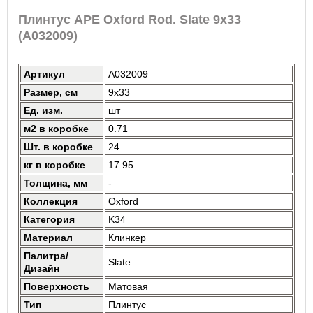
Плинтус APE Oxford Rod. Slate 9x33
(A032009)
Артикул
A032009
Размер, см
9x33
Ед. изм.
шт
м2 в коробке
0.71
Шт. в коробке
24
кг в коробке
17.95
Толщина, мм
-
Коллекция
Oxford
Категория
K34
Материал
Клинкер
Палитра/
Slate
Дизайн
Поверхность
Матовая
Тип
Плинтус