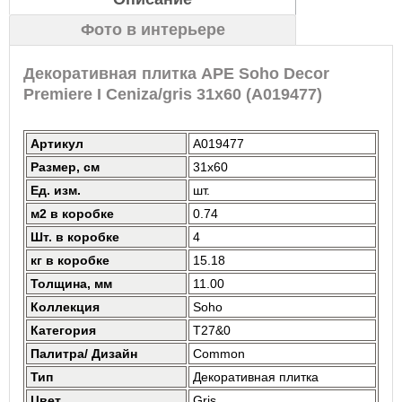
Фото в интерьере
Декоративная плитка APE Soho Decor
Premiere I Ceniza/gris 31x60 (A019477)
Артикул
A019477
Размер, см
31x60
Ед. изм.
шт.
м2 в коробке
0.74
Шт. в коробке
4
кг в коробке
15.18
Толщина, мм
11.00
Коллекция
Soho
Категория
T27&0
Палитра/ Дизайн
Common
Тип
Декоративная плитка
Цвет
Gris