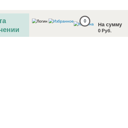
та
0
На сумму
чении
0 Руб.