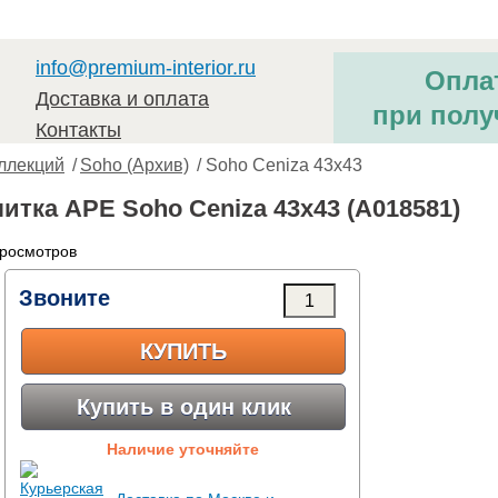
info@premium-interior.ru
Опла
Доставка и оплата
при полу
Контакты
ллекций
/
Soho (Архив)
/ Soho Ceniza 43x43
итка APE Soho Ceniza 43x43 (A018581)
просмотров
Звоните
КУПИТЬ
Купить в один клик
Наличие уточняйте