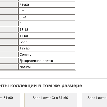
31x60
шт.
0.74
4
15.18
11.00
Soho
T27&0
Common
Декоративная плитка
Natural
нты коллекции в том же размере
za 31x60
Soho Lower Gris 31x60
Soho Lower 