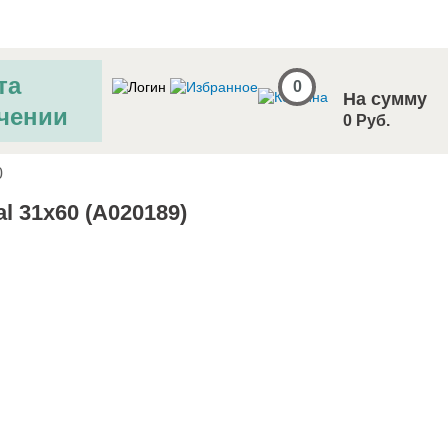
та
0
На сумму
чении
0 Руб.
0
l 31x60 (A020189)