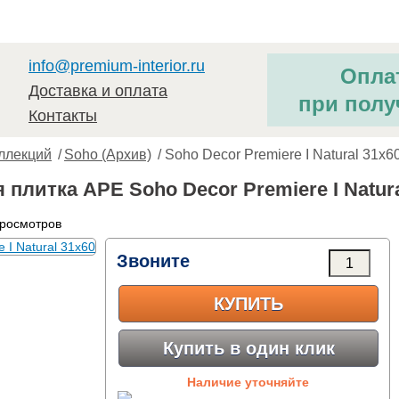
info@premium-interior.ru
Опла
Доставка и оплата
при полу
Контакты
ллекций
/
Soho (Архив)
/ Soho Decor Premiere I Natural 31x6
плитка APE Soho Decor Premiere I Natura
просмотров
Звоните
КУПИТЬ
Купить в один клик
Наличие уточняйте