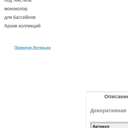
под текстиль
моноколор
для бассейнов
Архив коллекций
Премиум Интерьер
Описани
Декоративная п
Артикул